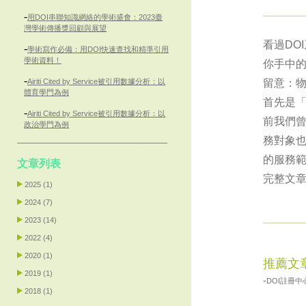
-
用DOI串聯知識網絡的學術盛會：2023臺
灣學術傳播獎回顧與展望
看過DO
-
學術寫作必備：用DOI快速查找和精準引用
學術資料！
你手中的
-
Airiti Cited by Service被引用數據分析：以
留意：
體育學門為例
首先是
-
Airiti Cited by Service被引用數據分析：以
前我們曾
政治學門為例
務對象
的服務
文章列表
完整文
2025 (1)
2024 (7)
2023 (14)
2022 (4)
2020 (1)
推薦文
2019 (1)
-
DOI註冊
2018 (1)