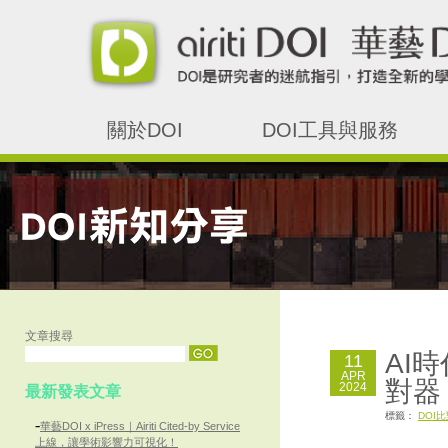
關於DOI
DOI工具與服務
文章搜尋
AI
11
APR
對器
2024
最新發表文章
標籤：
DOI
-
華藝DOI x iPress｜Airiti Cited-by Service
上線，讓學術影響力可視化！