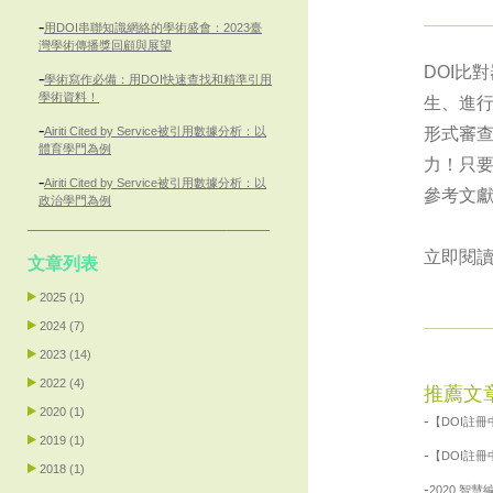
-
用DOI串聯知識網絡的學術盛會：2023臺
灣學術傳播獎回顧與展望
DOI比
-
學術寫作必備：用DOI快速查找和精準引用
學術資料！
生、進
-
Airiti Cited by Service被引用數據分析：以
形式審查
體育學門為例
力！只要
-
Airiti Cited by Service被引用數據分析：以
參考文獻
政治學門為例
立即閱
文章列表
2025 (1)
2024 (7)
2023 (14)
2022 (4)
推薦文
2020 (1)
-
【DOI註
2019 (1)
-
【DOI註
2018 (1)
-
2020 智