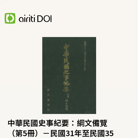
中華民國史事紀要：綱文備覽
（第5冊）－民國31年至民國35