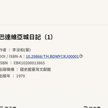
巴達維亞城日記（1）
作者
：
李汝和
(著)
DOI / ISBN-A：
10.29866/TH.BDWYCRJ00001
ISBN
：
EBK10200013865
出版機構
：
國史館臺灣文獻館
出版年
：
1970