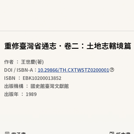
重修臺灣省通志．卷二：土地志轄境篇
作者
：
王世慶
(著)
DOI / ISBN-A：
10.29866/TH.CXTWSTZ0200001
ISBN
：
EBK10200013852
出版機構
：
國史館臺灣文獻館
出版年
：
1989