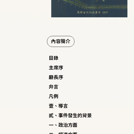
內容簡介
目錄
主席序
廳長序
弁言
凡例
壹、導言
貳、事件發生的背景
一、政治方面