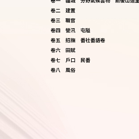
卷一 疆城 分野氣候雲物 前後山道
卷二 建置
卷三 職官
卷四 營汛 屯隘
卷五 招撫 番社番語卷
卷六 田賦
卷七 戶口 民番
卷八 風俗