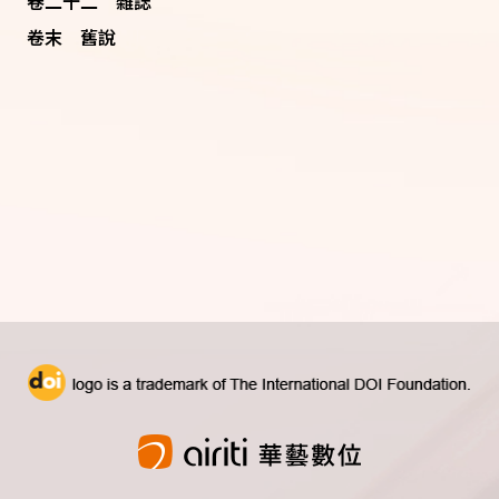
卷二十二 雜誌
卷末 舊說