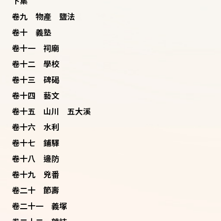
下集
卷九 物產 鹽法
卷十 義塾
卷十一 祠廟
卷十二 學校
卷十三 碑碣
卷十四 藝文
卷十五 山川 五大溪
卷十六 水利
卷十七 鋪驛
卷十八 邊防
卷十九 兇番
卷二十 節壽
卷二十一 義塚