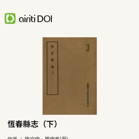
恆春縣志（下）
作者
：
陳文煒
、
屠繼善
(著)