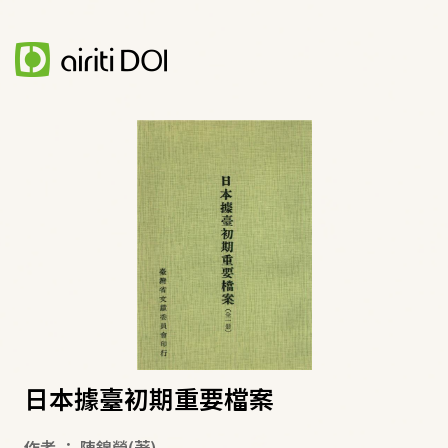
日本據臺初期重要檔案
作者
：
陳錦榮
(著)