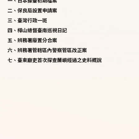
一、日本據臺初期檔案
二、保良局設置申請案
三、臺灣行政一斑
四、樺山總督臺南巡視日記
五、辨務署廢置分合案
六、辨務署管轄區內警察管區改正案
七、臺東廳吏首次探查蘭嶼經過之史料概說