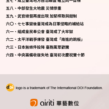
五七、成立臺灣地方自治聯盟 確立同一目標
五八、中部發生大地震 災情慘重
五九、武官總督再度出現 加緊榨取與鉗制
六〇、七七事變後臺灣成為日軍侵略的補給站
六一、組成皇民奉公會 臺灣成了大牢獄
六二、太平洋戰爭爆發 臺灣成「南進的跳板」
六三、日本無條件投降 臺胞萬眾歡騰
六四、中央籌備收復失地 臺灣初次慶祝雙十節