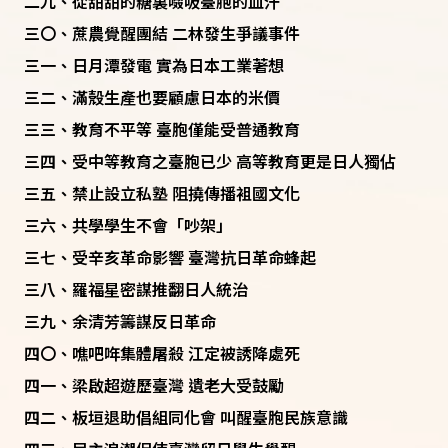
二九、從甜甜的糖裏啜吸臺胞的血汗
三〇、蔗農覺醒團結 二林發生爭議事件
三一、日月潭發電 實為日本工業著想
三二、滿殼生產也要顧慮日本的米價
三三、教育不平等 臺胞僅能受普通教育
三四、受中等教育之臺胞已少 高等教育更是日人獨佔
三五、禁止設立私塾 阻撓傳播袓國文化
三六、共學學生不會「吵架」
三七、受辛亥革命影響 臺灣抗日革命蜂起
三八、羅福星密謀推翻日人統治
三九、余清芳籌謀反日革命
四〇、噍吧哖集體屠殺 江定被誘降處死
四一、梁啟超遊歷臺灣 遺老大受鼓勵
四二、板垣退助倡組同化會 叫醒臺胞民族意識