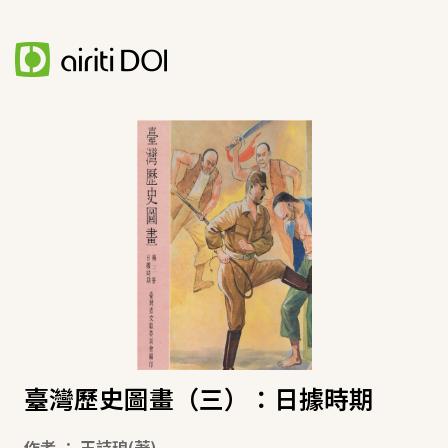
臺灣歷史圖畫（三）：日據時期
作者
：
王詩琅
(著)