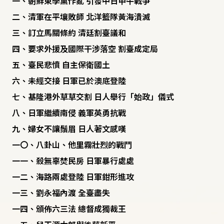
一、朝鮮東學黨作亂 引發中日甲午戰爭
二、清軍在平壤敗師 北洋籃隊黃海潰滅
三、訂立馬關條約 清廷割臺議和
四、要求外援及國際干涉落空 割臺成定局
五、臺民悲憤 自主保衛國土
六、未經交接 日軍已於澳底登陸
七、基隆港外草草交割 日人舉行「始政」儀式
八、日軍繼續南侵 義軍英勇抗戰
九、婦女不讓鬚眉 日人著文感嘆
一〇、八卦山、他里霧壯烈的戰鬥
一一、殺無辜焚民房 日軍暴行處處
一二、海路兩處登陸 日軍鉗形進攻
一三、劉永福內渡 全臺盡失
一四、頒佈六三法 總督成獨裁王