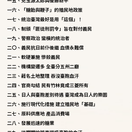
一五、兒玉源太郎與後藤新平
一六、「糖飴與鞭子」的殖民地政策
一七、統治臺灣最好是用「這個」！
一八、制頒「匪徒刑罰令」旨在對付義民
一九、警察政治 蠻橫的統治者
二〇、義民抗日前仆後繼 血債永難償
二一、軟硬兼施 慘殺義民
二二、機構變遷多 全臺分五州二廳
二三、藉名土地整理 吞沒臺胞血汗
二四、官商勾結 民有竹林竟成三菱所有
二五、日人與臺胞差別待遇 臺灣成為日人的樂園
二六、施行現代化措施 建立殖民地「基礎」
二七、原料供應地 產品消費場
二八、發展迅速的糖業