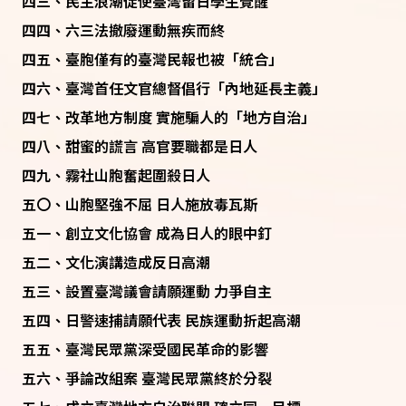
四三、民主浪潮促使臺灣留日學生覺醒
四四、六三法撤廢運動無疾而終
四五、臺胞僅有的臺灣民報也被「統合」
四六、臺灣首任文官總督倡行「內地延長主義」
四七、改革地方制度 實施騙人的「地方自治」
四八、甜蜜的謊言 高官要職都是日人
四九、霧社山胞奮起圍殺日人
五〇、山胞堅強不屈 日人施放毒瓦斯
五一、創立文化協會 成為日人的眼中釘
五二、文化演講造成反日高潮
五三、設置臺灣議會請願運動 力爭自主
五四、日警速捕請願代表 民族運動折起高潮
五五、臺灣民眾黨深受國民革命的影響
五六、爭論改組案 臺灣民眾黨終於分裂