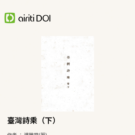
臺灣詩乘（下）
作者
：
連雅堂
(著)