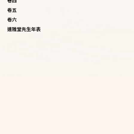
卷四
卷五
卷六
連雅堂先生年表