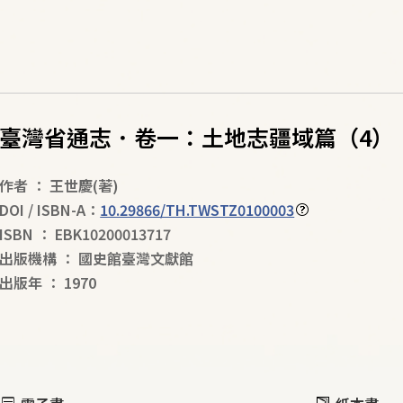
臺灣省通志．卷一：土地志疆域篇（4）
作者
：
王世慶
(著)
DOI / ISBN-A：
10.29866/TH.TWSTZ0100003
ISBN
：
EBK10200013717
出版機構
：
國史館臺灣文獻館
出版年
：
1970