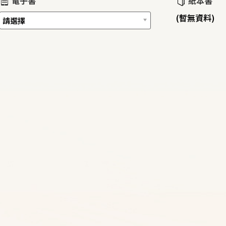
電子書
紙本書
(暫無資料)