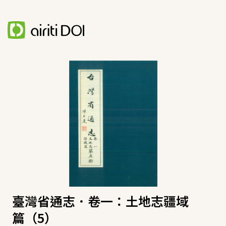
臺灣省通志．卷一：土地志疆域
篇（5）