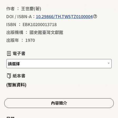
作者
：
王世慶
(著)
DOI / ISBN-A：
10.29866/TH.TWSTZ0100004
ISBN
：
EBK10200013718
出版機構
：
國史館臺灣文獻館
出版年
：
1970
電子書
紙本書
(暫無資料)
內容簡介