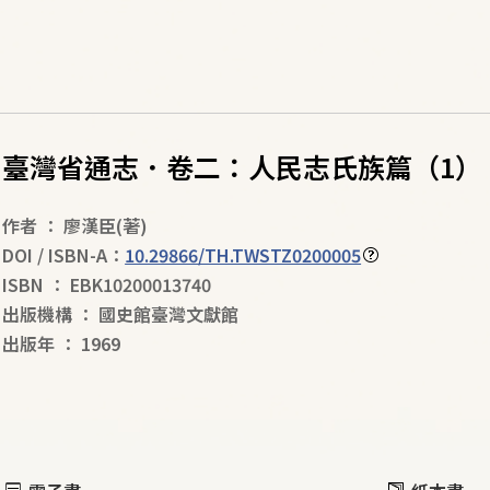
臺灣省通志．卷二：人民志氏族篇（1）
作者
：
廖漢臣
(著)
DOI / ISBN-A：
10.29866/TH.TWSTZ0200005
ISBN
：
EBK10200013740
出版機構
：
國史館臺灣文獻館
出版年
：
1969