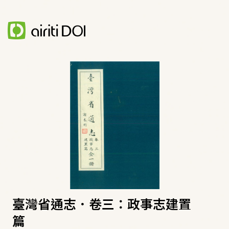
臺灣省通志．卷三：政事志建置
篇