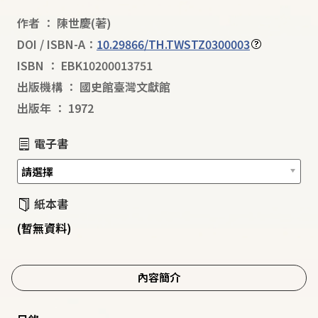
作者
：
陳世慶
(著)
DOI / ISBN-A：
10.29866/TH.TWSTZ0300003
ISBN
：
EBK10200013751
出版機構
：
國史館臺灣文獻館
出版年
：
1972
電子書
紙本書
(暫無資料)
內容簡介