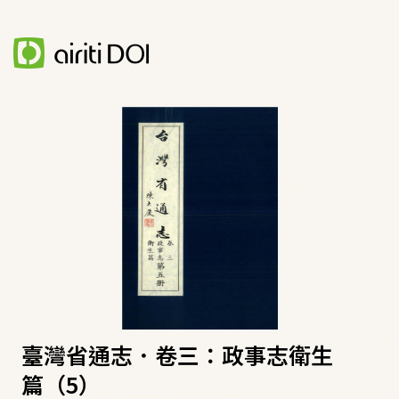
臺灣省通志．卷三：政事志衛生
篇（5）