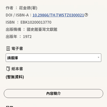
作者
：
莊金德
(著)
DOI / ISBN-A：
10.29866/TH.TWSTZ0300021
ISBN
：
EBK10200013770
出版機構
：
國史館臺灣文獻館
出版年
：
1972
電子書
紙本書
(暫無資料)
內容簡介