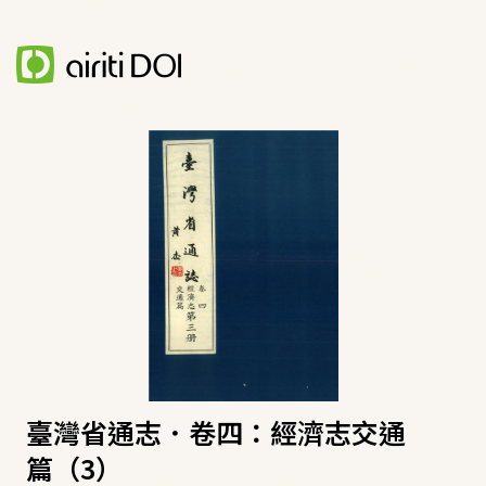
臺灣省通志．卷四：經濟志交通
篇（3）