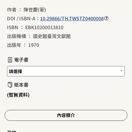
作者
：
陳世慶
(著)
DOI / ISBN-A：
10.29866/TH.TWSTZ0400008
ISBN
：
EBK10200013810
出版機構
：
國史館臺灣文獻館
出版年
：
1970
電子書
紙本書
(暫無資料)
內容簡介