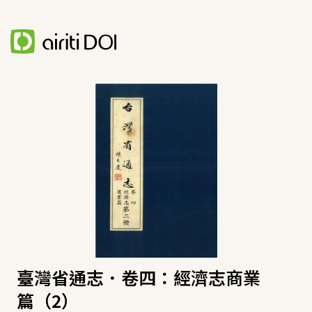
臺灣省通志．卷四：經濟志商業
篇（2）