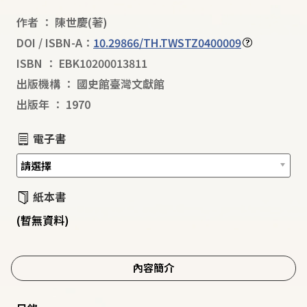
作者
：
陳世慶
(著)
DOI / ISBN-A：
10.29866/TH.TWSTZ0400009
ISBN
：
EBK10200013811
出版機構
：
國史館臺灣文獻館
出版年
：
1970
電子書
紙本書
(暫無資料)
內容簡介