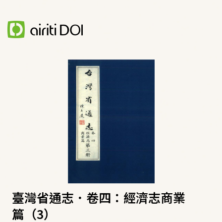
臺灣省通志．卷四：經濟志商業
篇（3）