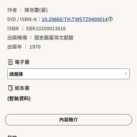
作者
：
陳世慶
(著)
DOI / ISBN-A：
10.29866/TH.TWSTZ0400014
ISBN
：
EBK10200013816
出版機構
：
國史館臺灣文獻館
出版年
：
1970
電子書
紙本書
(暫無資料)
內容簡介