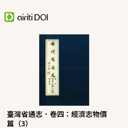
臺灣省通志．卷四：經濟志物價
篇（3）