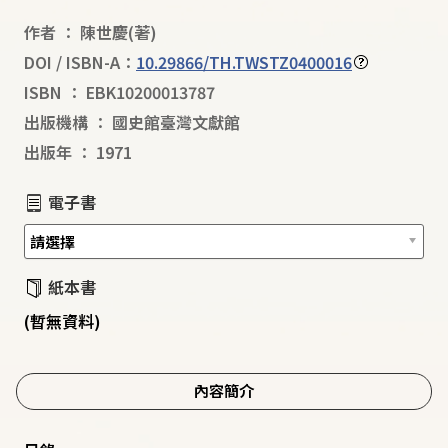
作者
：
陳世慶
(著)
DOI / ISBN-A：
10.29866/TH.TWSTZ0400016
ISBN
：
EBK10200013787
出版機構
：
國史館臺灣文獻館
出版年
：
1971
電子書
紙本書
(暫無資料)
內容簡介