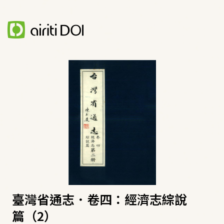
臺灣省通志．卷四：經濟志綜說
篇（2）