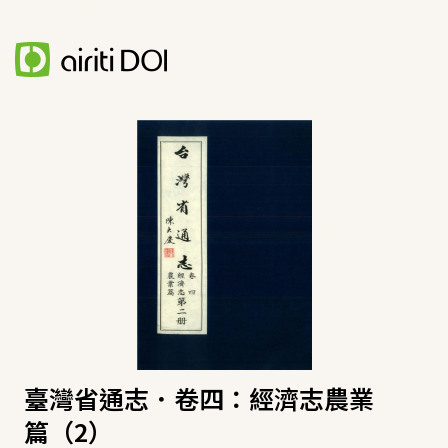
臺灣省通志．卷四：經濟志農業
篇（2）