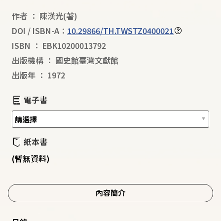
作者
：
陳漢光
(著)
DOI / ISBN-A：
10.29866/TH.TWSTZ0400021
ISBN
：
EBK10200013792
出版機構
：
國史館臺灣文獻館
出版年
：
1972
電子書
紙本書
(暫無資料)
內容簡介