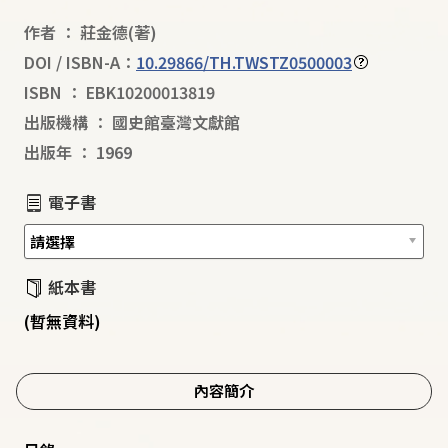
作者
：
莊金德
(著)
DOI / ISBN-A：
10.29866/TH.TWSTZ0500003
ISBN
：
EBK10200013819
出版機構
：
國史館臺灣文獻館
出版年
：
1969
電子書
紙本書
(暫無資料)
內容簡介