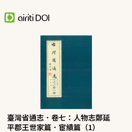
臺灣省通志．卷七：人物志鄭延
平郡王世家篇．宦績篇（1）