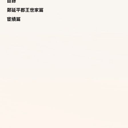
目錄
鄭延平郡王世家篇
宦績篇