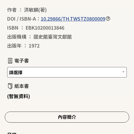
作者
：
洪敏麟
(著)
DOI / ISBN-A：
10.29866/TH.TWSTZ0800009
ISBN
：
EBK10200013846
出版機構
：
國史館臺灣文獻館
出版年
：
1972
電子書
紙本書
(暫無資料)
內容簡介