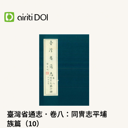
臺灣省通志．卷八：同冑志平埔
族篇（10）