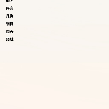
職名
序言
凡例
綱目
圖表
疆域