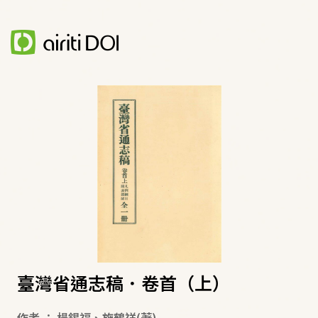
臺灣省通志稿．卷首（上）
作者
：
楊錫福
、
施鶴祥
(著)