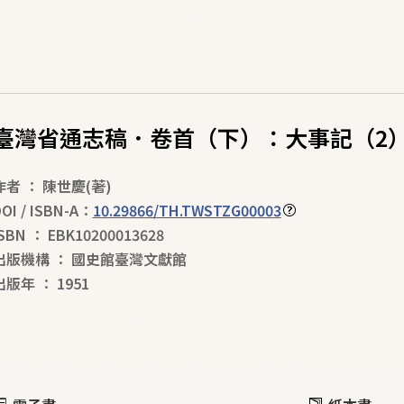
臺灣省通志稿．卷首（下）：大事記（2
作者
：
陳世慶
(著)
OI / ISBN-A：
10.29866/TH.TWSTZG00003
ISBN
：
EBK10200013628
出版機構
：
國史館臺灣文獻館
出版年
：
1951