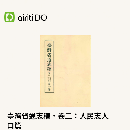
臺灣省通志稿．卷二：人民志人
口篇