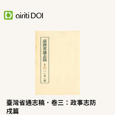
臺灣省通志稿．卷三：政事志防
戌篇