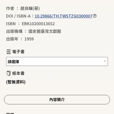
作者
：
趙良驤
(著)
DOI / ISBN-A：
10.29866/TH.TWSTZG0300007
ISBN
：
EBK10200013652
出版機構
：
國史館臺灣文獻館
出版年
：
1959
電子書
紙本書
(暫無資料)
內容簡介