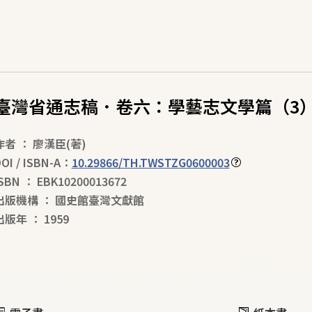
臺灣省通志稿．卷六：學藝志文學篇（3
作者
：
廖漢臣
(著)
OI / ISBN-A：
10.29866/TH.TWSTZG0600003
ISBN
：
EBK10200013672
出版機構
：
國史館臺灣文獻館
出版年
：
1959