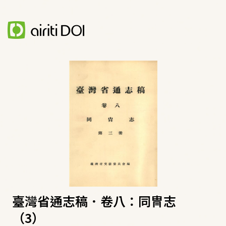
臺灣省通志稿．卷八：同冑志
（3）