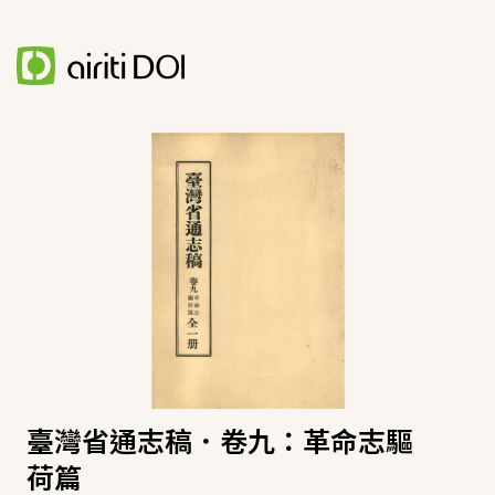
臺灣省通志稿．卷九：革命志驅
荷篇