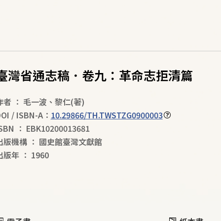
臺灣省通志稿．卷九：革命志拒清篇
作者
：
毛一波
、
黎仁
(著)
OI / ISBN-A：
10.29866/TH.TWSTZG0900003
ISBN
：
EBK10200013681
出版機構
：
國史館臺灣文獻館
出版年
：
1960