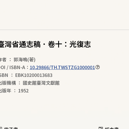
臺灣省通志稿．卷十：光復志
作者
：
郭海鳴
(著)
OI / ISBN-A：
10.29866/TH.TWSTZG1000001
ISBN
：
EBK10200013683
出版機構
：
國史館臺灣文獻館
出版年
：
1952