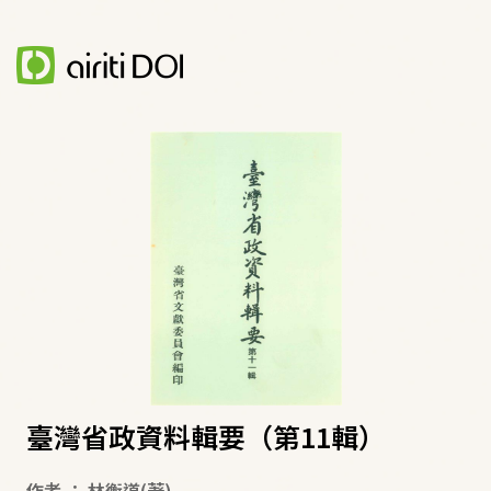
臺灣省政資料輯要（第11輯）
作者
：
林衡道
(著)