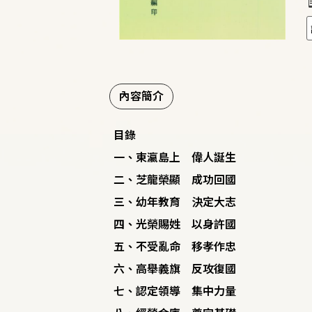
內容簡介
目錄
一、東瀛島上 偉人誕生
二、芝龍榮顯 成功回國
三、幼年教育 決定大志
四、光榮賜姓 以身許國
五、不受亂命 移孝作忠
六、高舉義旗 反攻復國
七、認定領導 集中力量