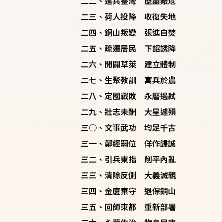
二二、進兵臺灣 歷盡艱危
二三、荷人投降 收復失地
二四、銅山叛變 張進自焚
二五、疏遷居民 下詔誘降
二六、開闢草萊 建立體制
二七、生聚教訓 寓兵於農
二八、定國戰敗 永曆遇弒
二九、壯志未酬 大星遽殞
三○、文事武功 均足千古
三一、鄭經嗣位 佯作歸誠
三二、引兵東指 削平內亂
三三、清除反側 大義滅親
三四、金廈棄守 退保銅山
三五、回師東都 重新部署