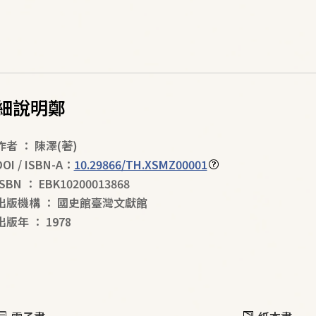
細說明鄭
作者
：
陳澤
(著)
DOI / ISBN-A：
10.29866/TH.XSMZ00001
ISBN
：
EBK10200013868
出版機構
：
國史館臺灣文獻館
出版年
：
1978