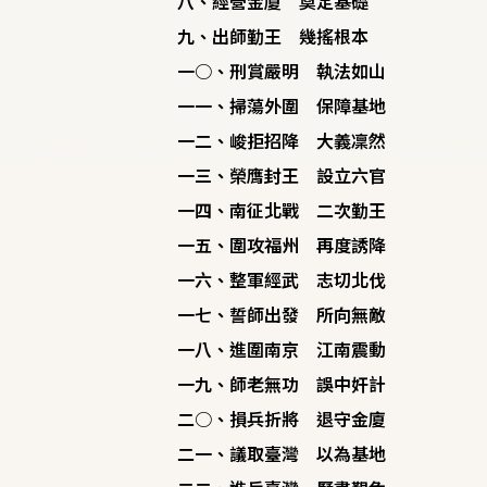
八、經營金廈 奠定基礎
九、出師勤王 幾搖根本
一○、刑賞嚴明 執法如山
一一、掃蕩外圍 保障基地
一二、峻拒招降 大義凜然
一三、榮膺封王 設立六官
一四、南征北戰 二次勤王
一五、圍攻福州 再度誘降
一六、整軍經武 志切北伐
一七、誓師出發 所向無敵
一八、進圍南京 江南震動
一九、師老無功 誤中奸計
二○、損兵折將 退守金廈
二一、議取臺灣 以為基地