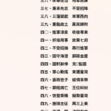
三六、永華佐治 物阜民康
三七、秉承先志 不受招降
三八、三藩變起 率軍西向
三九、重臨故土 萬民歸附
四○、進軍漳泉 收復粵東
四一、奸佞用事 放棄七府
四二、不受招撫 再行進軍
四三、固守海澄 屏蔽金廈
四四、國軒辭俸 克𡒉監國
四五、軍心動搖 東遷臺灣
四六、委政世子 縱情享樂
四七、鄭經病亡 王位糾紛
四八、啓聖乘機 擬取臺灣
四九、施琅主征 再三上奏