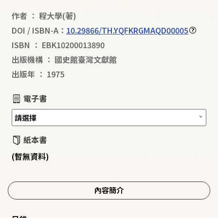
作者
：
程大學
(著)
DOI / ISBN-A：
10.29866/TH.YQFKRGMAQD00005
ISBN
：
EBK10200013890
出版機構
：
國史館臺灣文獻館
出版年
：
1975
電子書
紙本書
(暫無資料)
內容簡介