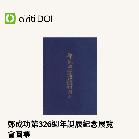
鄭成功第326週年誕辰紀念展覽
會圖集