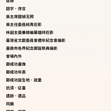
目錄
題字．序言
吳主席國禎玉照
黃主任委員純青近影
林副主委兼總編纂雄祥近影
臺灣省文獻委員會週年紀念會攝影
臺南市各界紀念鄭誕祭典攝影
會場內外
鄭成功畫像
鄭成功年表
鄭成功誕生地．故里
抗清．征臺
遺跡．遺品
祠廟