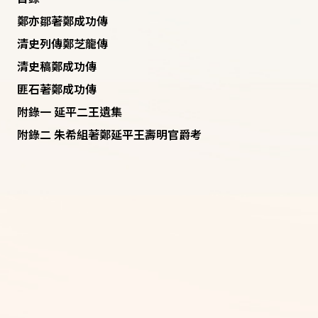
鄭亦鄒著鄭成功傳
清史列傳鄭芝龍傳
清史稿鄭成功傳
匪石著鄭成功傳
附錄一 延平二王遺集
附錄二 朱希組著鄭延平王壽明官爵考