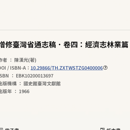
增修臺灣省通志稿．卷四：經濟志林業篇
作者
：
陳漢光
(著)
DOI / ISBN-A：
10.29866/TH.ZXTWSTZG0400006
ISBN
：
EBK10200013697
出版機構
：
國史館臺灣文獻館
出版年
：
1966