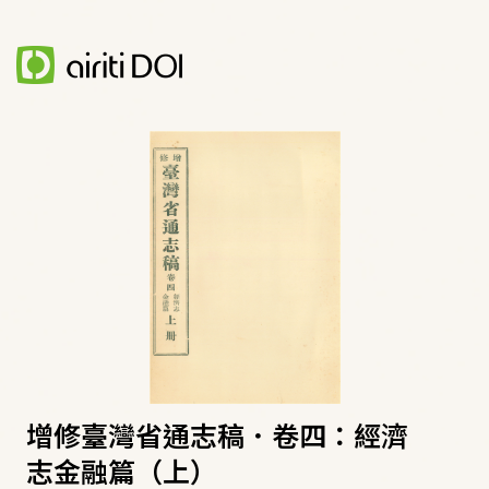
增修臺灣省通志稿．卷四：經濟
志金融篇（上）