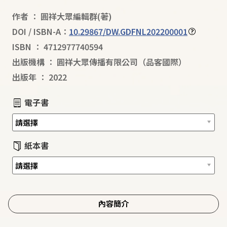
作者
：
圓祥大眾編輯群
(著)
DOI / ISBN-A：
10.29867/DW.GDFNL202200001
ISBN
：
4712977740594
出版機構
：
圓祥大眾傳播有限公司（品客國際）
出版年
：
2022
電子書
紙本書
內容簡介