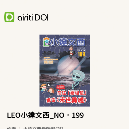
LEO小達文西_NO．199
作者
：
小達文西編輯部
(著)