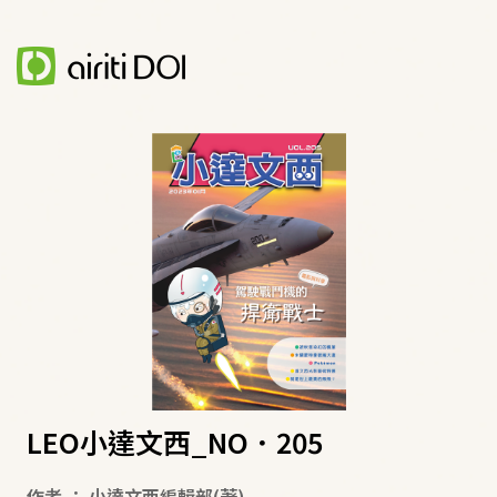
LEO小達文西_NO．205
作者
：
小達文西編輯部
(著)