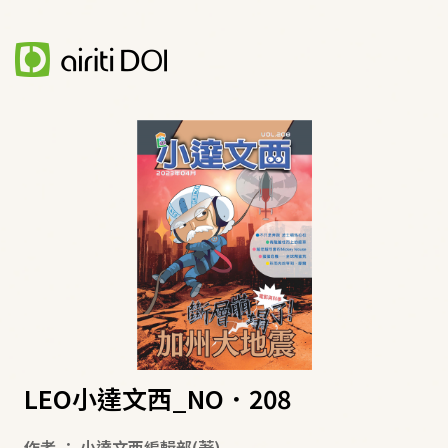
LEO小達文西_NO．208
作者
：
小達文西編輯部
(著)