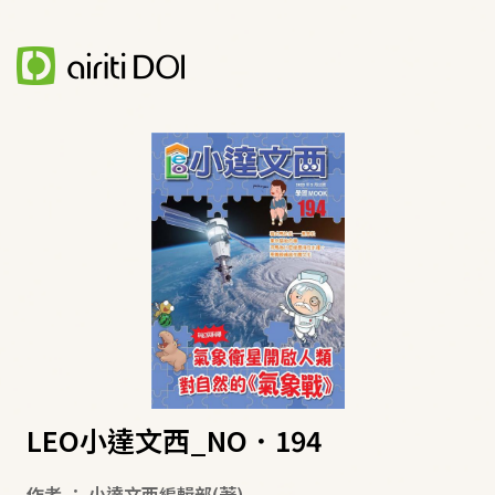
LEO小達文西_NO．194
作者
：
小達文西編輯部
(著)