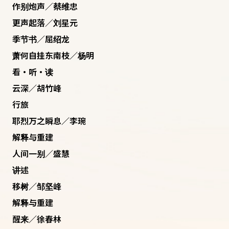
作别炮声／蔡维忠
更声起落／刘星元
季节书／屈绍龙
萧何自挂东南枝／杨明
看·听·读
云深／胡竹峰
行旅
耶烈万之瞬息／李琬
解释与重建
人间一别／盛慧
讲述
移树／邹坚峰
解释与重建
醒来／徐春林