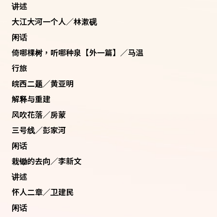
讲述
大江大河一个人／林漱砚
闲话
倚哪棵树，听哪种泉【外一篇】／马温
行旅
皖西二题／黄亚明
解释与重建
风吹花落／房蒙
三号线／彭家河
闲话
栽锄的去向／李新文
讲述
怀人二章／卫建民
闲话