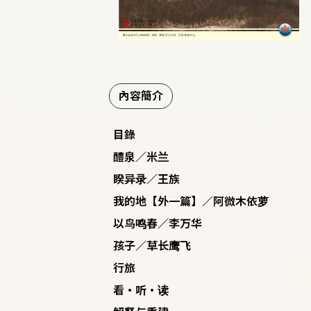
內容簡介
目錄
醴泉／米兰
睽异录／王族
我的地【外一篇】／阿微木依萝
以鸟鸣春／李万华
孩子／草长鹰飞
行旅
看·听·读