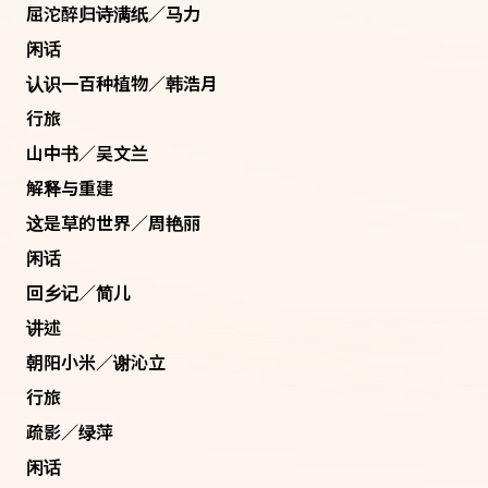
屈沱醉归诗满纸／马力
闲话
认识一百种植物／韩浩月
行旅
山中书／吴文兰
解释与重建
这是草的世界／周艳丽
闲话
回乡记／简儿
讲述
朝阳小米／谢沁立
行旅
疏影／绿萍
闲话