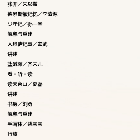
张开／朱以撒
德累斯顿记忆／李清源
少年记／孙一圣
解释与重建
人境庐记事／玄武
讲述
盐碱滩／齐未儿
看·听·读
读天台山／夏磊
讲述
书房／刘勇
解释与重建
手写体／姚雪雪
行旅