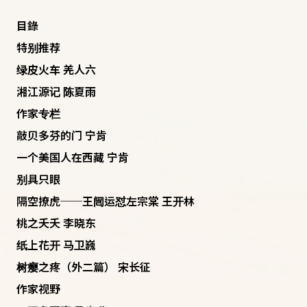
目錄
特别推荐
绿皮火车 羌人六
湘江源记 陈夏雨
作家专栏
敲贝多芬的门 宁肯
一个美国人在西藏 宁肯
别具只眼
隔空撩虎──王闿运怼左宗棠 王开林
桃之夭夭 李晓东
纸上花开 马卫巍
树瘿之疼（外二篇） 宋长征
作家视野