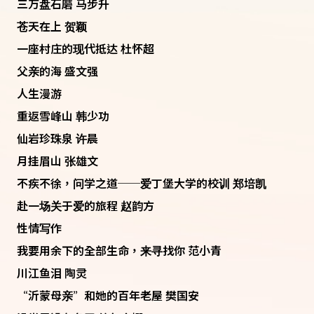
三万盘石磨 马步升
苍天在上 贺颖
一座村庄的现代抵达 杜怀超
父亲的海 盛文强
人生漫游
重返雪峰山 韩少功
仙岩珍珠泉 许晨
月挂眉山 张雄文
不疾不徐，问学之道──爱丁堡大学的校训 郑培凯
赴一场关于爱的旅程 赵韵方
性情写作
我要用余下的全部生命，来寻找你 范小青
川江鱼泪 陶灵
“沂蒙母亲”和她的百年老屋 樊国安